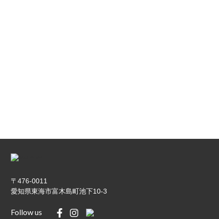
We come back home everyday, so we always hope our living
space will be better.
Anyone would think that way. We think
about house carefully.
〒476-0011
愛知県東海市富木島町池下10-3
Follow us