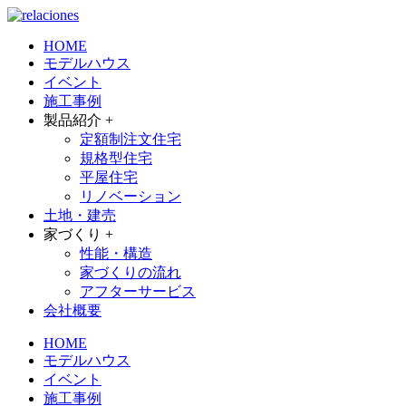
HOME
モデルハウス
イベント
施工事例
製品紹介 +
定額制注文住宅
規格型住宅
平屋住宅
リノベーション
土地・建売
家づくり +
性能・構造
家づくりの流れ
アフターサービス
会社概要
HOME
モデルハウス
イベント
施工事例