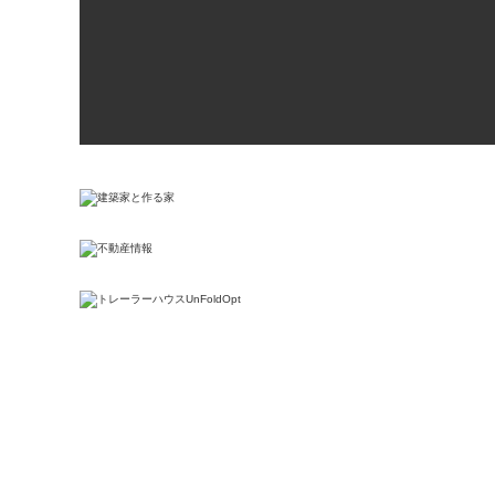
We come back home everyday, so we always hope our livin
space will be better. Anyone would think that way. We thin