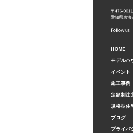
〒476-0011
愛知県東海市
Follow us
HOME
モデルハ
イベント
施⼯事例
定額制注
規格型住
ブログ
プライバ