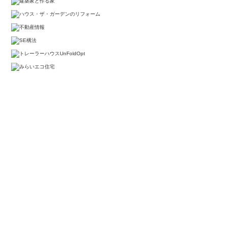
We come back home everyday, so we always hope our living
space will be better.
Anyone would think that way. We think
about house carefully.