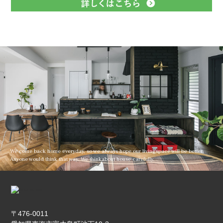
We come back home everyday, so we always hope our living
space will be better.
Anyone would think that way. We think
about house carefully.
〒476-0011